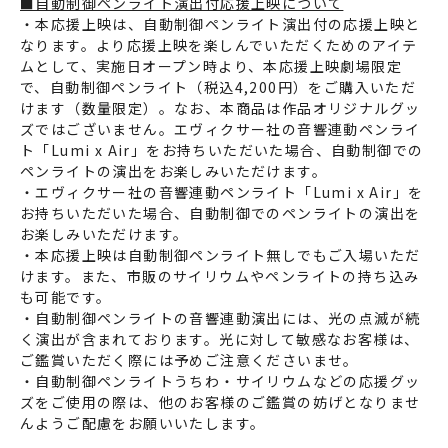
■自動制御ペンライト演出付応援上映について
・本応援上映は、自動制御ペンライト演出付の応援上映と
なります。より応援上映を楽しんでいただくためのアイテ
ムとして、実施日オープン時より、本応援上映劇場限定
で、自動制御ペンライト（税込4,200円）をご購入いただ
けます（数量限定）。なお、本商品は作品オリジナルグッ
ズではございません。エヴィクサー社の音響連動ペンライ
ト「Lumi x Air」をお持ちいただいた場合、自動制御での
ペンライトの演出をお楽しみいただけます。
・エヴィクサー社の音響連動ペンライト「Lumi x Air」を
お持ちいただいた場合、自動制御でのペンライトの演出を
お楽しみいただけます。
・本応援上映は自動制御ペンライト無しでもご入場いただ
けます。また、市販のサイリウムやペンライトの持ち込み
も可能です。
・自動制御ペンライトの音響連動演出には、光の点滅が続
く演出が含まれております。光に対して敏感なお客様は、
ご鑑賞いただく際には予めご注意くださいませ。
・自動制御ペンライトうちわ・サイリウムなどの応援グッ
ズをご使用の際は、他のお客様のご鑑賞の妨げとなりませ
んようご配慮をお願いいたします。