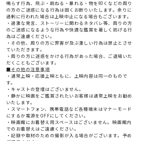
鳴らす行為、飛ぶ・跳ねる・暴れる・物を叩くなどの周り
の方のご迷惑になる行為は固くお断りいたします。余りに
過剰に行われた場合は上映中止になる場合もございます。
・過激な発言、ストーリーに関わるネタバレ等、周りの方
のご迷惑になるような行為や快適な鑑賞を著しく妨げる行
為はご遠慮ください。
・その他、周りの方に弊害が及ぶ激しい行為は禁止とさせ
ていただきます。
・周りの方に迷惑をかける行為があった場合、ご退場いた
だくこともございます。
■その他の注意事項
・通常上映・応援上映ともに、上映内容は同一のもので
す。
・キャストの登壇はございません。
・静かに映画をご鑑賞されたいお客様は通常上映をお勧め
いたします。
・スマートフォン、携帯電話など各種端末はマナーモード
にするか電源をOFFにしてください。
・映画館にお着替え用スペースはございません。映画館内
でのお着替えはご遠慮ください。
・記録や取材のための撮影が入る場合がございます。予め