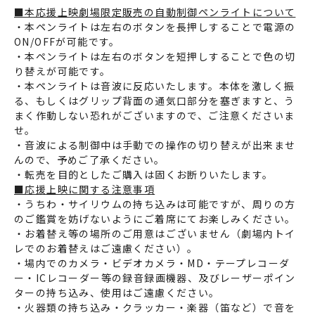
■本応援上映劇場限定販売の自動制御ペンライトについて
・本ペンライトは左右のボタンを長押しすることで電源の
ON/OFFが可能です。
・本ペンライトは左右のボタンを短押しすることで色の切
り替えが可能です。
・本ペンライトは音波に反応いたします。本体を激しく振
る、もしくはグリップ背面の通気口部分を塞ぎますと、う
まく作動しない恐れがございますので、ご注意くださいま
せ。
・音波による制御中は手動での操作の切り替えが出来ませ
んので、予めご了承ください。
・転売を目的としたご購入は固くお断りいたします。
■応援上映に関する注意事項
・うちわ・サイリウムの持ち込みは可能ですが、周りの方
のご鑑賞を妨げないようにご着席にてお楽しみください。
・お着替え等の場所のご用意はございません（劇場内トイ
レでのお着替えはご遠慮ください）。
・場内でのカメラ・ビデオカメラ・MD・テープレコーダ
ー・ICレコーダー等の録音録画機器、及びレーザーポイン
ターの持ち込み、使用はご遠慮ください。
・火器類の持ち込み・クラッカー・楽器（笛など）で音を