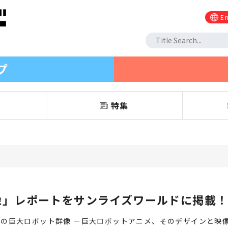
En
プ
信
特集
像」レポートをサンライズワールドに掲載
の巨大ロボット群像 －巨大ロボットアニメ、そのデザインと映