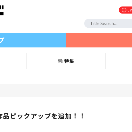
En
プ
信
特集
作品ピックアップを追加！！