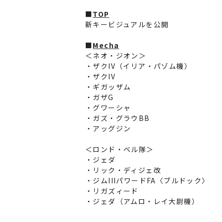
■
TOP
新キービジュアルを公開
■
Mecha
＜ネオ・ジオン＞
・ザクIV（イリア・パゾム機）
・ザクIV
・ギガッザム
・ガザG
・グワーシャ
・ガズ・グラウBB
・アッグジン
＜ロンド・ベル隊＞
・ジェダ
・リック・ディジェ改
・ジムIIIパワードFA〈ブルドック〉
・リガズィード
・ジェダ（アムロ・レイ大尉機）