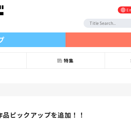
En
プ
信
特集
作品ピックアップを追加！！