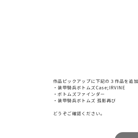
作品ピックアップに下記の３作品を追
・装甲騎兵ボトムズCase;IRVINE
・ボトムズファインダー
・装甲騎兵ボトムズ 孤影再び
どうぞご確認ください。