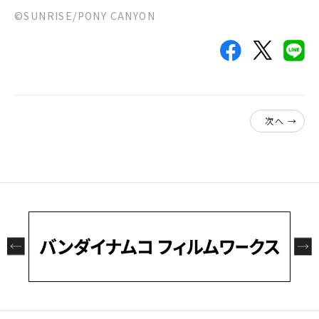
♯92 女の子ってピンク好きっす
©SUNRISE/PONY CANYON
♯93 目には目をっす！
♯94 サービスシーンっす
♯95 キャンプするっす
♯96 気を付けるっす…！
次へ →
♯97 ロックすぎる人生っす
♯98 ピンちくすげぇ…
♯99 続・暴れ竜
♯100 祝100話
♯101 ほらぁぁぁ…！！
♯102 おまたせっす！！
♯103 リスいたっす！
♯104 今にいたるまで