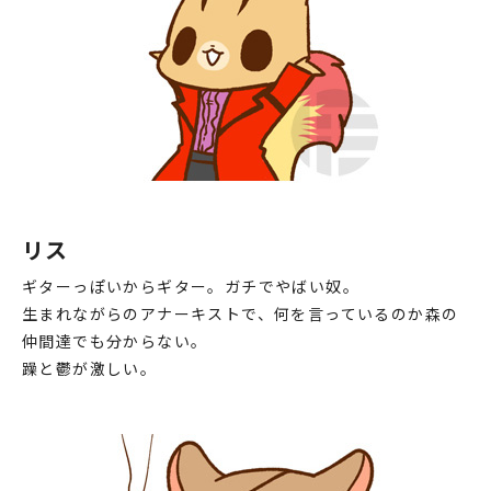
♯54 母強し
♯55 バイト探すっす
♯56 バイト決まったっす
♯57 最期まで戦友のために…
♯58 俺は行くゾ
♯59 気になるっす
リス
♯60 知りたいっす
ギターっぽいからギター。ガチでやばい奴。
♯61 食欲の秋っす
生まれながらのアナーキストで、何を言っているのか森の
仲間達でも分からない。
♯62 ドォォォォォンさん
躁と鬱が激しい。
♯63 ロックに攻めるっす
♯64 変えられない運命
♯65 猫カフェっす