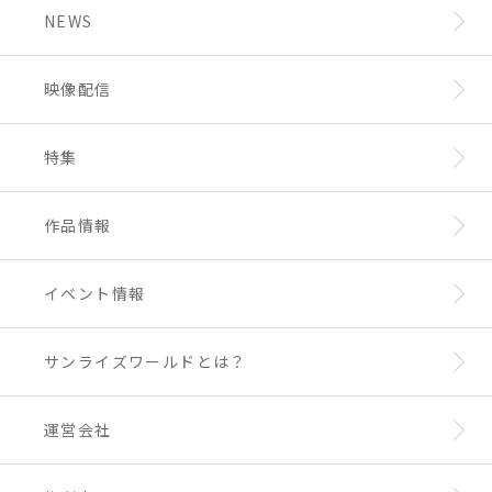
NEWS
♯105 小顔になったっす
♯106 おでんっす！
映像配信
♯107 リスをさがしてたねこ
♯108 憑りつかれたっす
特集
♯109 バンドやろうぜ
♯110 どこでやるんすか？
作品情報
♯111 バンドやるっす
イベント情報
♯112 森おんに光あれ！
サンライズワールドとは？
運営会社