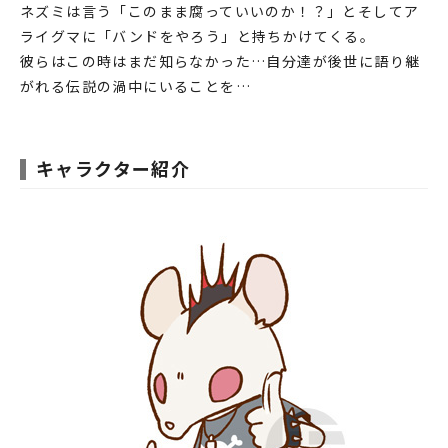
ネズミは言う「このまま腐っていいのか！？」とそしてア
♯15 いまいち
ライグマに「バンドをやろう」と持ちかけてくる。
♯16 うんとこどっこいしょ ～フィーリング ver.～
彼らはこの時はまだ知らなかった…自分達が後世に語り継
♯17 ヴォイ！！
がれる伝説の渦中にいることを…
♯18 フライヤー出来たっす
♯19 ねこひろったっす
キャラクター紹介
♯20 ねこっす
♯21 ヴォ…？
♯22 平和っす
♯23 ひらめいたっす
♯24 世知辛いっす…
♯25 もやもや
♯26 すっきり
♯27 ゾンビパニック