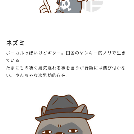
♯28 腐ってもアライグマ
♯29 アリーナァァァァ
♯30 ヴォーカル決めるっす
♯31 見たいっす
ネズミ
♯32 夢とかロマンとかが
ボーカルっぽいけどギター。田舎のヤンキー的ノリで生き
♯33 配分
ている。
たまにもの凄く男気溢れる事を言うが行動には結び付かな
♯34 本人はそれでいい
い。やんちゃな次男坊的存在。
♯35 七夕準備っす
♯36 かれこれ2〇年続けてる
♯37 バーベキューするっす
♯38 肉大事
♯39 海来たっす
♯40 夏の海はキケンがいっぱい！