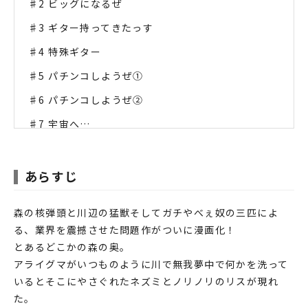
♯2 ビッグになるぜ
♯3 ギター持ってきたっす
♯4 特殊ギター
♯5 パチンコしようぜ①
♯6 パチンコしようぜ②
♯7 宇宙へ…
♯8 宇宙で…
♯9 カバーするっす
あらすじ
♯10 活動するっす
森の核弾頭と川辺の猛獣そしてガチやべぇ奴の三匹によ
♯11 やっちゃった
る、業界を震撼させた問題作がついに漫画化！
♯12 お母ちゃんのカレー
とあるどこかの森の奥。
アライグマがいつものように川で無我夢中で何かを洗って
♯13 真実
いるとそこにやさぐれたネズミとノリノリのリスが現れ
♯14 ◎△×☆
た。