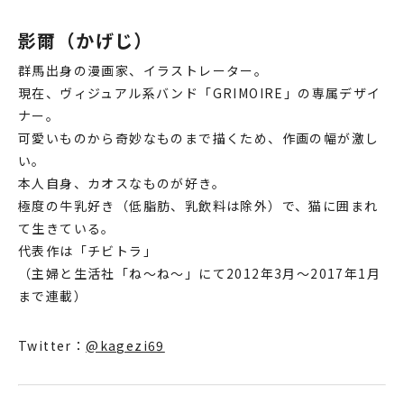
♯79 助っ人来たっす
影爾（かげじ）
♯80 まさか…っす
群馬出身の漫画家、イラストレーター。
♯81 再開
現在、ヴィジュアル系バンド「GRIMOIRE」の専属デザイ
♯82 あなたのとなりにベターマン
ナー。
♯83 ハグじゃねぇ
可愛いものから奇妙なものまで描くため、作画の幅が激し
い。
♯84 どうしてこうなった？
本人自身、カオスなものが好き。
♯85 いつもなんす
極度の牛乳好き（低脂肪、乳飲料は除外）で、猫に囲まれ
て生きている。
♯86 それちがうやつや
代表作は「チビトラ」
♯87 寂しがりやだから
（主婦と生活社「ね～ね～」にて2012年3月～2017年1月
♯88 どーなってんだ
まで連載）
♯89 森のタピオカドリンクっす
Twitter：
@kagezi69
♯90 ダメなんす
♯91 GOするあそび？