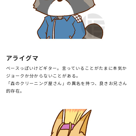
♯41 あの時…
♯42 きおく…
♯43 祭り来たっす
♯44 アライグマ界のタブー
♯45 対バンするっす
アライグマ
♯46 顔合わせっす
ベースっぽいけどギター。言っていることがたまに本気か
♯47 結局
ジョークか分からないことがある。
♯48 ヤベェやつら
「森のクリーニング屋さん」の異名を持つ、良きお兄さん
的存在。
♯49 戦う先輩
♯50 戦〇のピアニスト
♯51 ドライブしたいっす
♯52 森パンはいいぞ
♯53 ほらぁー