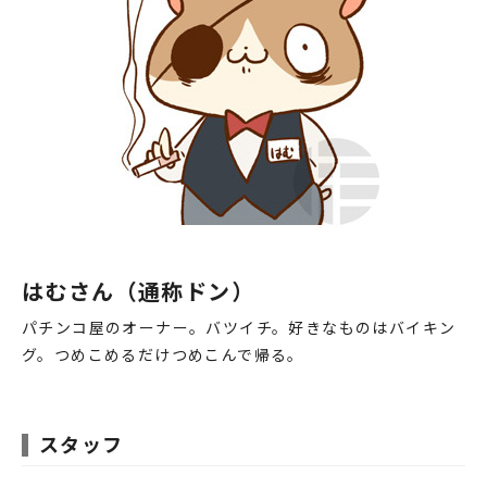
♯66 店のルールっす
♯67 イメチェンっす
♯68 ロッキューロックオン
♯69 解散っす
♯70 謝罪会見っす
♯71 迷走したっす
♯72 ライバル来たっす
♯73 ガールズっす
はむさん（通称ドン）
♯74 視察行ったっす
パチンコ屋のオーナー。バツイチ。好きなものはバイキン
♯75 どうぶつフレンドっす
グ。つめこめるだけつめこんで帰る。
♯76 ロマンス
♯77 びっくりっす
スタッフ
♯78 力でものを言わせるっす