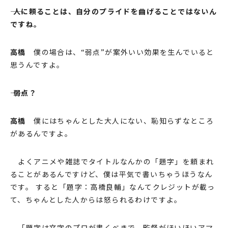
―― ⼈に頼ることは、⾃分のプライドを曲げることではないん
ですね。
⾼橋
僕の場合は、“弱点”が案外いい効果を⽣んでいると
思うんですよ。
―― 弱点？
⾼橋
僕にはちゃんとした⼤⼈にない、恥知らずなところ
があるんですよ。
よくアニメや雑誌でタイトルなんかの「題字」を頼まれ
ることがあるんですけど、僕は平気で書いちゃうほうなん
です。 すると「題字：⾼橋良輔」なんてクレジットが載っ
て、ちゃんとした⼈からは怒られるわけですよ。
「題字は⽂字のプロが書くべきで、監督がほいほいアマ