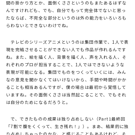
間の掛かり⽅とか、⾯倒くささというのもまたあるはずな
んですけれども、でも、⾃分でもって完全体でないと思っ
たならば、不完全な部分というのは外の能⼒をいろいろも
らわないとできないわけでね。
テレビのシリーズアニメというのは集団作業で、1⼈で表
現を完結させることができない⼈でも作品が作れるんです
ね。また、絵を描く⼈、背景を描く⼈、声を⼊れる⼈、そ
れぞれのプロが担当することで、1⼈ではできないような
表現が可能になる。集団でものをつくっていくには、みん
なの意⾒を聞かなくてはいけないから、⼿間や時間がかか
ることも相当あるんですが、僕の場合は最初から覚悟して
いますね。その⾯倒くささは当然起こることで、でもそれ
は⾃分のためになるだろうと。
で、できたものの成果は独り占めしない（
Part1最終回
「7割で腹をくくって、⽣き残れ！」
）。まあ、結果的に独
り占めしちゃったのかな、と感じることもあるけれど、そ