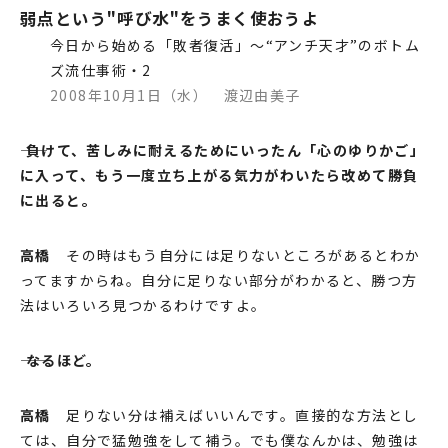
弱点という"呼び水"をうまく使おうよ
今⽇から始める「敗者復活」～“アンチ天才”のボトム
ズ流仕事術・2
2008年10⽉1⽇（水） 渡辺由美⼦
―― 負けて、苦しみに耐えるためにいったん「⼼のゆりかご」
に⼊って、もう⼀度⽴ち上がる気⼒がわいたら改めて勝負
に出ると。
⾼橋
その時はもう⾃分には⾜りないところがあるとわか
ってますからね。⾃分に⾜りない部分がわかると、勝つ⽅
法はいろいろ⾒つかるわけですよ。
―― なるほど。
⾼橋
⾜りない分は補えばいいんです。直接的な⽅法とし
ては、⾃分で猛勉強をして補う。でも僕なんかは、勉強は