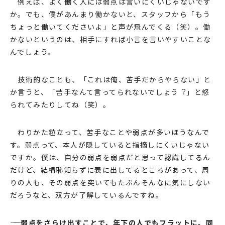
例えば、よく働く⼈には弱点は⾔いにくいじゃないです
か。でも、僕があんまり働かないと、スタッフから「もう
ちょっと働いてくださいよ」と声が⾶んでくる（笑）。働
かないというのは、相⼿にすれば⼩⾔を⾔いやすいことな
んでしょう。
技術的なことも、「これは俺、苦⼿だからやらない」と
か⾔うと、「苦⼿なんて⾔ってられないでしょう︖」と怒
られてみたりしてね（笑）。
わりかた粒⽴って、苦⼿なことや弱点が多いほうなんで
す。弱点って、本⼈が隠していると指摘しにくいじゃない
ですか。僕は、⾃分の弱点を弱点だと思って認識してるん
だけど、結構恥知らずに表に出してるところがあって、周
りの⼈も、その弱点を突いてもたぶんそんなに気にしない
だろうなと、双⽅が了解しているんですね。
―― ―弱点をさらけ出すことで、年下の⼈でもフラットに、同