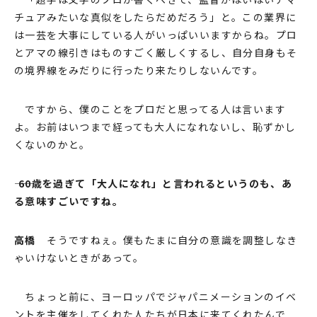
チュアみたいな真似をしたらだめだろう」と。この業界に
は⼀芸を⼤事にしている⼈がいっぱいいますからね。プロ
とアマの線引きはものすごく厳しくするし、⾃分⾃⾝もそ
の境界線をみだりに⾏ったり来たりしないんです。
ですから、僕のことをプロだと思ってる⼈は⾔います
よ。お前はいつまで経っても⼤⼈になれないし、恥ずかし
くないのかと。
―― 60歳を過ぎて「⼤⼈になれ」と⾔われるというのも、あ
る意味すごいですね。
⾼橋
そうですねぇ。僕もたまに⾃分の意識を調整しなき
ゃいけないときがあって。
ちょっと前に、ヨーロッパでジャパニメーションのイベ
ントを主催をしてくれた⼈たちが⽇本に来てくれたんで