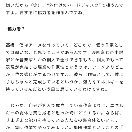
嫌いだから（笑）、“外付けのハードディスク”で補うんで
すよ。要するに協⼒者を作るんですね。
―― 協⼒者？
⾼橋
僕はアニメを作っていて、どこかで⼀個の作家とし
ては弱いな、と思うところがあるんです。漫画家とか⼩説
家とか⾳楽家とかの個⼈で全うできるもの、個⼈でもって
表現が完結する職業の作家性というのは、アニメよりどこ
か上位の感じがするわけですよ。彼らは作家として、僕よ
りもちゃんと完成しているというか、強⼒なエネルギーを
持っているんだという⾵に思っているわけですね。
じゃあ、⾃分が個⼈で成⽴している作家よりは、エネル
ギーの総体も質も劣ると思った時にどうするか。ならば、
さまざまな能⼒を持っている⼈たちの集合体といいます
か、集団作業でやってみようと。集団作業ということの⼿