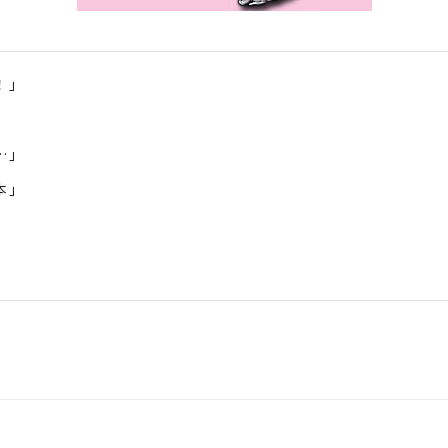
！」
」
…」
本」
が最初」
‥‥」
ナル」