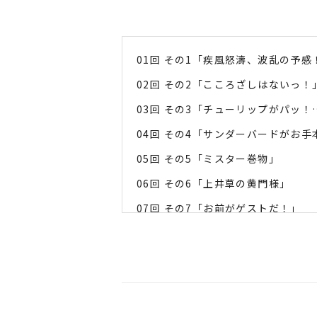
01回 その1「疾風怒濤、波乱の予感
02回 その2「こころざしはないっ！
03回 その3「チューリップがパッ！
04回 その4「サンダーバードがお手
05回 その5「ミスター巻物」
06回 その6「上井草の黄門様」
07回 その7「お前がゲストだ！」
08回 その8「ユタカの上のぺこぺこ
09回 その9「一寸の虫にも五分の魂
10回 その10「SFはるかに‥」
11回 その11「ザ・プロフェッショ