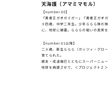
天海護（アマミマモル）
【number.00】
『勇者王ガオガイガー』『勇者王ガオガ
十四歳、中学二年生。少年ＧＧＧ隊の隊
に、地球に帰還。ＧＧＧの戦いの真実
【number.01以降】
二十歳、新生ＧＧＧ（ガッツィ・グロ
育てられた。
親友・戒道幾巳とともにスーパーニュ
地球を再建させて、＜プロジェクトＺ