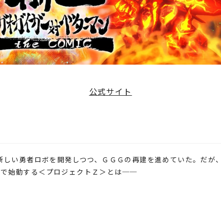
公式サイト
が新しい勇者ロボを開発しつつ、ＧＧＧの再建を進めていた。だが
下で始動する＜プロジェクトＺ＞とは──