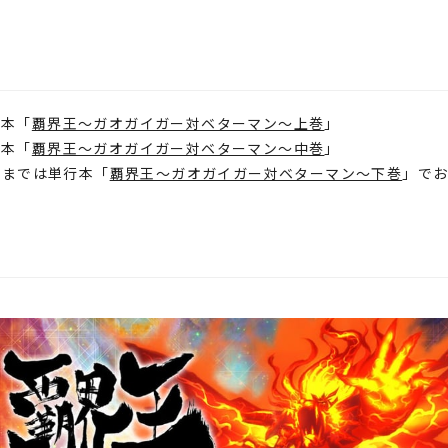
行本「
覇界王～ガオガイガー対ベターマン～上巻
」
行本「
覇界王～ガオガイガー対ベターマン～中巻
」
ALLまでは単行本「
覇界王～ガオガイガー対ベターマン～下巻
」で