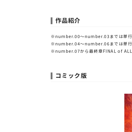
作品紹介
※number.00～number.03までは単
※number.04～number.06までは単
※number.07から最終章FINAL of 
コミック版