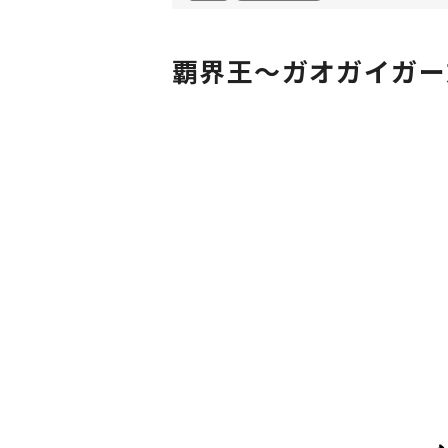
覇界王～ガオガイガー