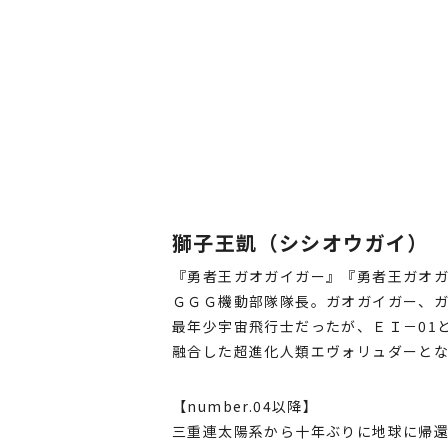
獅子王凱（シシオウガイ）
『勇者王ガオガイガー』『勇者王ガオガイ
ＧＧＧ機動部隊隊長。ガオガイガー、
最年少宇宙飛行士だったが、ＥＩ－01
融合した超進化人類エヴォリュダーと
【number.04以降】
三重連太陽系から十年ぶりに地球に帰