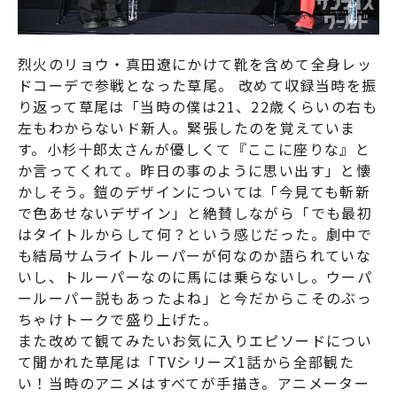
烈火のリョウ・真田遼にかけて靴を含めて全身レッ
ドコーデで参戦となった草尾。 改めて収録当時を振
り返って草尾は「当時の僕は21、22歳くらいの右も
左もわからないド新人。緊張したのを覚えていま
す。小杉十郎太さんが優しくて『ここに座りな』と
か言ってくれて。昨日の事のように思い出す」と懐
かしそう。鎧のデザインについては「今見ても斬新
で色あせないデザイン」と絶賛しながら「でも最初
はタイトルからして何？という感じだった。劇中で
も結局サムライトルーパーが何なのか語られていな
いし、トルーパーなのに馬には乗らないし。ウーパ
ールーパー説もあったよね」と今だからこそのぶっ
ちゃけトークで盛り上げた。
また改めて観てみたいお気に入りエピソードについ
て聞かれた草尾は「TVシリーズ1話から全部観た
い！当時のアニメはすべてが手描き。アニメーター