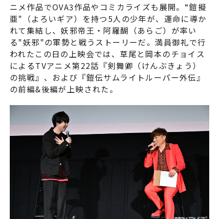
ニメ作品でOVA3作品やコミカライズも展開。“鎧擬
亜"（よろいギア）を持つ5人の少年が、運命に導か
れて集結し、妖邪帝王・阿羅醐（あらご）が率い
る"妖邪"の軍勢と戦うストーリーだ。満員御礼で行
われたこの日の上映会では、草尾と岡本のチョイス
によるTVアニメ第22話『剣舞卿（けんぶきょう）
の挑戦』、および『鎧伝サムライトルーパー外伝』
の前編&後編が上映された。