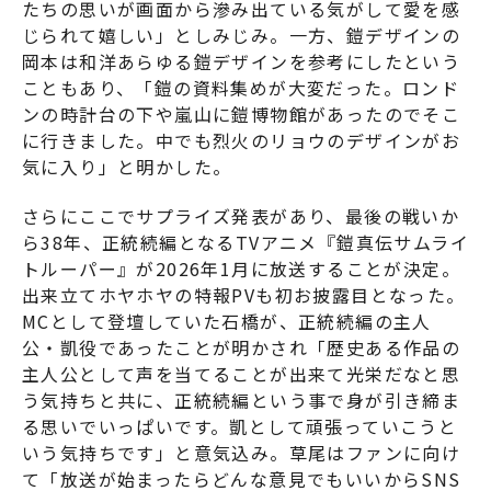
たちの思いが画面から滲み出ている気がして愛を感
じられて嬉しい」としみじみ。一方、鎧デザインの
岡本は和洋あらゆる鎧デザインを参考にしたという
こともあり、「鎧の資料集めが大変だった。ロンド
ンの時計台の下や嵐山に鎧博物館があったのでそこ
に行きました。中でも烈火のリョウのデザインがお
気に入り」と明かした。
さらにここでサプライズ発表があり、最後の戦いか
ら38年、正統続編となるTVアニメ『鎧真伝サムライ
トルーパー』が2026年1月に放送することが決定。
出来立てホヤホヤの特報PVも初お披露目となった。
MCとして登壇していた石橋が、正統続編の主人
公・凱役であったことが明かされ「歴史ある作品の
主人公として声を当てることが出来て光栄だなと思
う気持ちと共に、正統続編という事で身が引き締ま
る思いでいっぱいです。凱として頑張っていこうと
いう気持ちです」と意気込み。草尾はファンに向け
て「放送が始まったらどんな意見でもいいからSNS