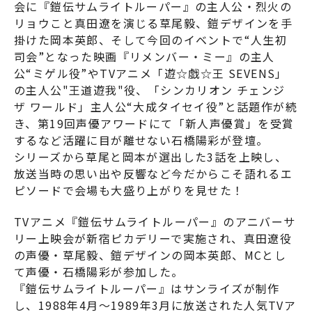
会に『鎧伝サムライトルーパー』の主人公・烈火の
リョウこと真田遼を演じる草尾毅、鎧デザインを手
掛けた岡本英郎、そして今回のイベントで“人生初
司会”となった映画『リメンバー・ミー』の主人
公“ミゲル役”やTVアニメ「遊☆戯☆王 SEVENS」
の主人公"王道遊我"役、「シンカリオン チェンジ
ザ ワールド」主人公“大成タイセイ役”と話題作が続
き、第19回声優アワードにて「新人声優賞」を受賞
するなど活躍に目が離せない石橋陽彩が登壇。
シリーズから草尾と岡本が選出した3話を上映し、
放送当時の思い出や反響など今だからこそ語れるエ
ピソードで会場も大盛り上がりを見せた！
TVアニメ『鎧伝サムライトルーパー』のアニバーサ
リー上映会が新宿ピカデリーで実施され、真田遼役
の声優・草尾毅、鎧デザインの岡本英郎、MCとし
て声優・石橋陽彩が参加した。
『鎧伝サムライトルーパー』はサンライズが制作
し、1988年4月〜1989年3月に放送された人気TVア