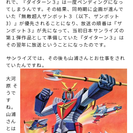
れで、『
ダイターン３
』は一度ペンディングになっ
てしまうんです。その結果、同時期に企画が進んで
いた『
無敵超人ザンボット３（以下、ザンボット
3）
』が優先されることになり、放送の順番は『
ザ
ンボット３
』が先になって、当初日本サンライズの
第１弾作品として準備していた『
ダイターン３
』は
その翌年に放送ということになったのです。
――サンライズでは、その後も山浦さんとお仕事をされ
ていたんですね。
大河
原 そ
うで
す
ね。
山浦
さん
とは