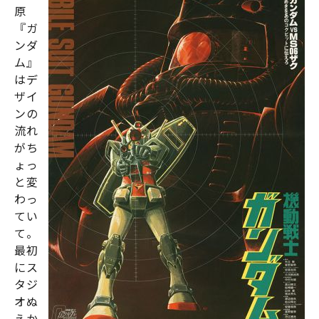
原
『
ガ
ンダ
ム
』
はデ
ザイ
ンの
流れ
がち
ょっ
と変
わっ
てい
て。
最初
にス
タジ
オぬ
えか