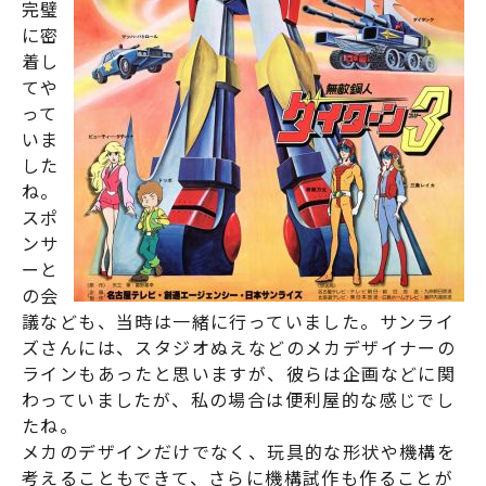
完璧
に密
着し
てや
って
いま
した
ね。
スポ
ンサ
ーと
の会
議なども、当時は一緒に行っていました。サンライ
ズさんには、スタジオぬえなどのメカデザイナーの
ラインもあったと思いますが、彼らは企画などに関
わっていましたが、私の場合は便利屋的な感じでし
たね。
メカのデザインだけでなく、玩具的な形状や機構を
考えることもできて、さらに機構試作も作ることが