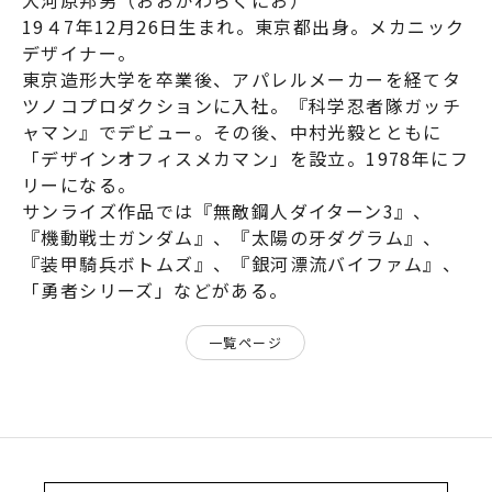
19４7年12月26日生まれ。東京都出身。メカニック
デザイナー。
東京造形大学を卒業後、アパレルメーカーを経てタ
ツノコプロダクションに入社。『科学忍者隊ガッチ
ャマン』でデビュー。その後、中村光毅とともに
「デザインオフィスメカマン」を設立。1978年にフ
リーになる。
サンライズ作品では『
無敵鋼人ダイターン3
』、
『
機動戦士ガンダム
』、『
太陽の牙ダグラム
』、
『
装甲騎兵ボトムズ
』、『
銀河漂流バイファム
』、
「
勇者シリーズ
」などがある。
一覧ページ