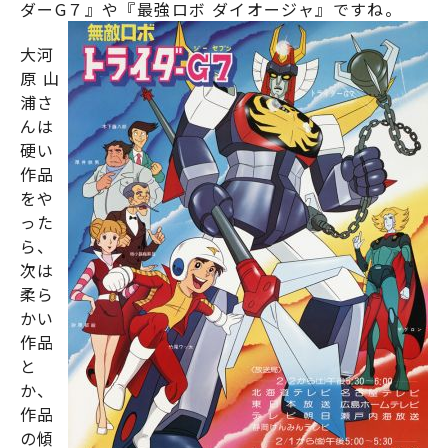
ダーG７
』や『
最強ロボ ダイオージャ
』ですね。
大河
原 山
浦さ
んは
硬い
作品
をや
った
ら、
次は
柔ら
かい
作品
と
か、
作品
の傾