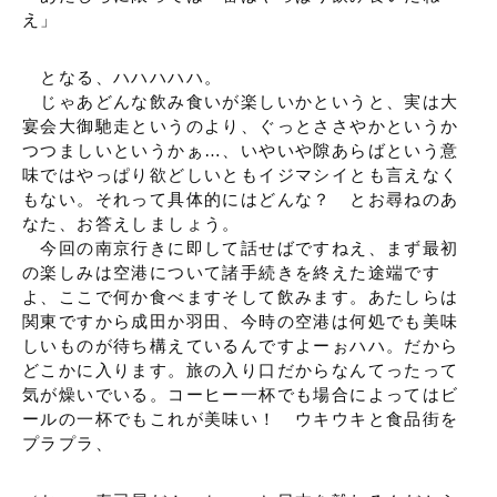
え」
となる、ハハハハハ。
じゃあどんな飲み食いが楽しいかというと、実は大
宴会大御馳走というのより、ぐっとささやかというか
つつましいというかぁ…、いやいや隙あらばという意
味ではやっぱり欲どしいともイジマシイとも言えなく
もない。それって具体的にはどんな？ とお尋ねのあ
なた、お答えしましょう。
今回の南京行きに即して話せばですねえ、まず最初
の楽しみは空港について諸手続きを終えた途端です
よ、ここで何か食べますそして飲みます。あたしらは
関東ですから成田か羽田、今時の空港は何処でも美味
しいものが待ち構えているんですよーぉハハ。だから
どこかに入ります。旅の入り口だからなんてったって
気が燥いでいる。コーヒー一杯でも場合によってはビ
ールの一杯でもこれが美味い！ ウキウキと食品街を
プラプラ、