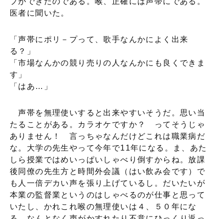
プができたのである。喉、正確には声帯にである。
医者に聞いた。
「声帯にポリ－プって、歌手なんかによく出来
る？」
「市場なんかの競り売りの人なんかにも良くできま
す」
「はあ…」
声帯を無理使いすると出来やすいそうだ。思い当
たることがある。カラオケですか？ ってそうじゃ
ありません！ 言っちゃなんだけどこれは職業病だ
な。大学の先生やって今年で11年になる。ま、あた
しら授業ではめいっぱいしゃべり倒すからね。放課
後同僚の先生方と時間外会議（はい飲み会です）で
も人一倍デカい声を張り上げているし。だいたいが
本業の監督業というのはしゃべるのが仕事と思って
いたし、かれこれ喉の無理使いは４、５０年にな
る。なんとなく声がかすれたり不意にひっくり返っ